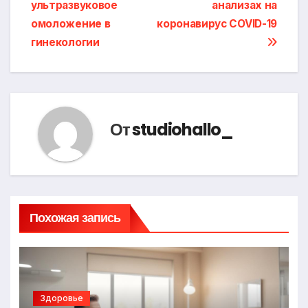
ультразвуковое
анализах на
по
омоложение в
коронавирус COVID-19
записям
гинекологии
От
studiohallo_
Похожая запись
Здоровье