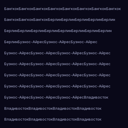
Бангкок
Бангкок
Бангкок
Бангкок
Бангкок
Бангкок
Бангкок
Бангкок
Бангкок
Бангкок
Бангкок
Берлин
Берлин
Берлин
Берлин
Берлин
Берлин
Берлин
Берлин
Берлин
Берлин
Берлин
Берлин
Берлин
Берлин
Буэнос-Айрес
Буэнос-Айрес
Буэнос-Айрес
Буэнос-Айрес
Буэнос-Айрес
Буэнос-Айрес
Буэнос-Айрес
Буэнос-Айрес
Буэнос-Айрес
Буэнос-Айрес
Буэнос-Айрес
Буэнос-Айрес
Буэнос-Айрес
Буэнос-Айрес
Буэнос-Айрес
Буэнос-Айрес
Буэнос-Айрес
Буэнос-Айрес
Буэнос-Айрес
Буэнос-Айрес
Буэнос-Айрес
Буэнос-Айрес
Владивосток
Владивосток
Владивосток
Владивосток
Владивосток
Владивосток
Владивосток
Владивосток
Владивосток