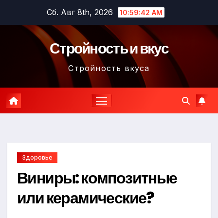
Перейти
Сб. Авг 8th, 2026
10:59:44 AM
к
содержимому
Стройность и вкус
Стройность вкуса
Здоровье
Виниры: композитные
или керамические?