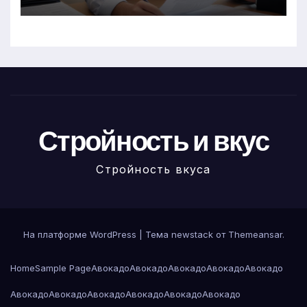
Стройность и вкус
Стройность вкуса
На платформе WordPress
|
Тема newstack от
Themeansar
.
Home
Sample Page
Авокадо
Авокадо
Авокадо
Авокадо
Авокадо
Авокадо
Авокадо
Авокадо
Авокадо
Авокадо
Авокадо