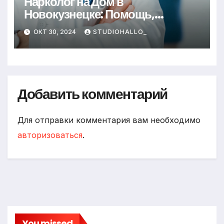
Нарколог на Дом в
Новокузнецке: Помощь,
Которая Всегда Рядом
ОКТ 30, 2024
STUDIOHALLO_
Добавить комментарий
Для отправки комментария вам необходимо
авторизоваться
.
You missed