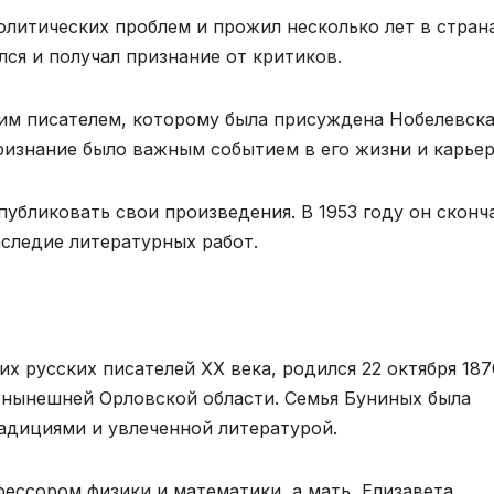
политических проблем и прожил несколько лет в стран
лся и получал признание от критиков.
ким писателем, которому была присуждена Нобелевска
ризнание было важным событием в его жизни и карьер
убликовать свои произведения. В 1953 году он сконч
аследие литературных работ.
х русских писателей XX века, родился 22 октября 187
и нынешней Орловской области. Семья Буниных была
адициями и увлеченной литературой.
ессором физики и математики, а мать, Елизавета