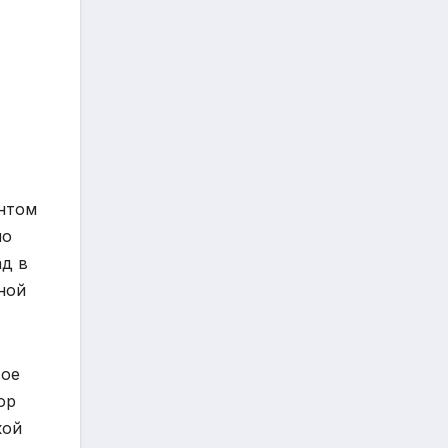
нтом
по
ад в
ной
вое
ор
кой