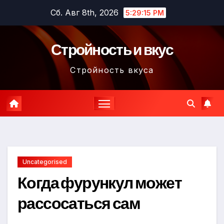
Перейти
Сб. Авг 8th, 2026
5:29:16 PM
к
содержимому
Стройность и вкус
Стройность вкуса
Uncategorised
Когда фурункул может
рассосаться сам