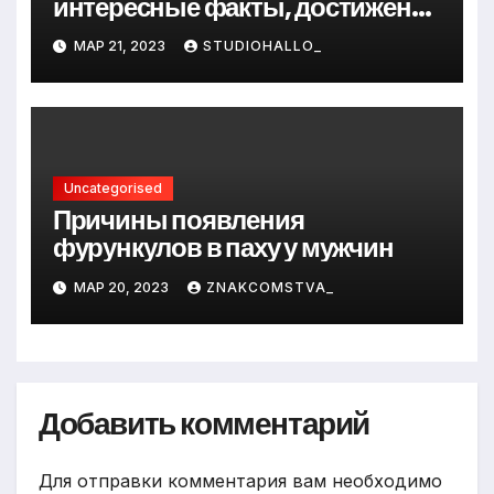
интересные факты, достижения
и путь к успеху
МАР 21, 2023
STUDIOHALLO_
Uncategorised
Причины появления
фурункулов в паху у мужчин
МАР 20, 2023
ZNAKCOMSTVA_
Добавить комментарий
Для отправки комментария вам необходимо