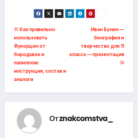
Навигация
Как правильно
Иван Бунин —
использовать
биография и
по
Фукорцин от
творчество для 11
записям
бородавок и
класса — презентация
папиллом:
инструкция, состав и
аналоги
От
znakcomstva_