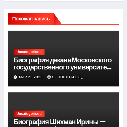
Похожая запись
Uncategorised
Биография декана Московского
государственного университета
Андрея Сидорова — от студента
МАР 21, 2023
STUDIOHALLO_
до руководителя
Uncategorised
Биография Шихман Ирины —