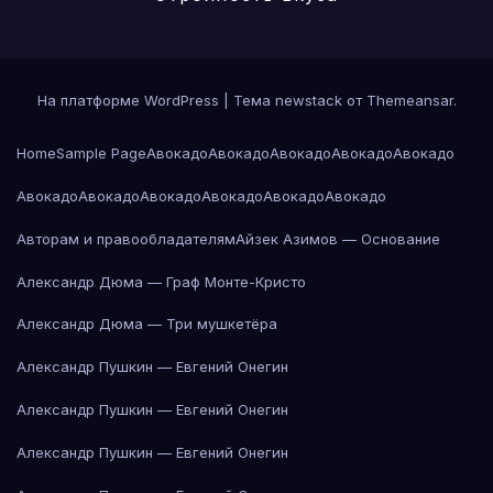
На платформе WordPress
|
Тема newstack от
Themeansar
.
Home
Sample Page
Авокадо
Авокадо
Авокадо
Авокадо
Авокадо
Авокадо
Авокадо
Авокадо
Авокадо
Авокадо
Авокадо
Авторам и правообладателям
Айзек Азимов — Основание
Александр Дюма — Граф Монте-Кристо
Александр Дюма — Три мушкетёра
Александр Пушкин — Евгений Онегин
Александр Пушкин — Евгений Онегин
Александр Пушкин — Евгений Онегин