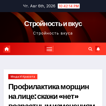
Перейти
Чт. Авг 6th, 2026
10:42:16 PM
к
содержимому
Стройность и вкус
Стройность вкуса
Мода И Красота
Профилактика морщин
на лице: скажи «нет»
возрастным изменениям