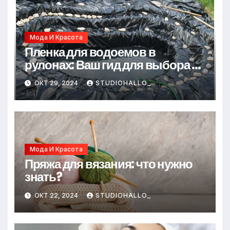
Мода И Красота
Пленка для водоемов в
рулонах: Ваш гид для выбора и
применения
ОКТ 29, 2024
STUDIOHALLO_
Мода И Красота
Пряжа для вязания: что нужно
знать?
ОКТ 22, 2024
STUDIOHALLO_