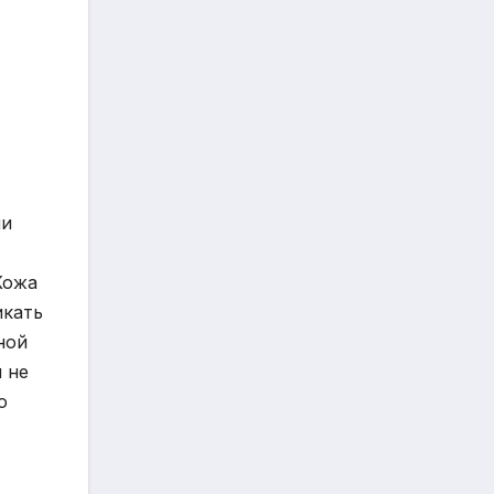
ии
Кожа
икать
ной
 не
о