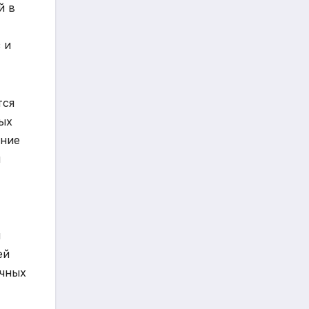
й в
 и
тся
ых
ение
й
и
ей
ичных