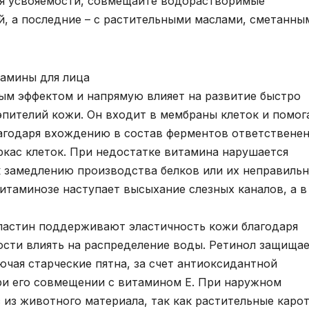
я усвояемости, совмещайте водорастворимые
, а последние – с растительными маслами, сметанны
амины для лица
ым эффектом и напрямую влияет на развитие быстро
эпителий кожи. Он входит в мембраны клеток и помог
агодаря вхождению в состав ферментов ответственен
кас клеток. При недостатке витамина нарушается
к замедлению производства белков или их неправиль
витаминозе наступает высыхание слезных каналов, а в
эластин поддерживают эластичность кожи благодаря
сти влиять на распределение воды. Ретинол защища
чая старческие пятна, за счет антиоксидантной
ри его совмещении с витамином Е. При наружном
 из животного материала, так как растительные каро