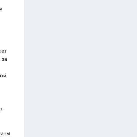
м
ает
 за
ной
ет
тины