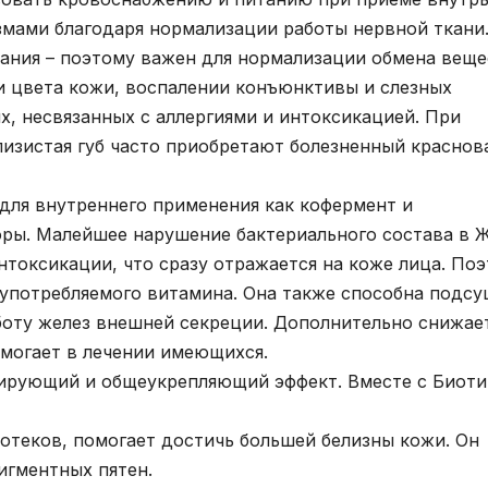
змами благодаря нормализации работы нервной ткани
ания – поэтому важен для нормализации обмена веще
и цвета кожи, воспалении конъюнктивы и слезных
х, несвязанных с аллергиями и интоксикацией. При
слизистая губ часто приобретают болезненный красно
 для внутреннего применения как кофермент и
ры. Малейшее нарушение бактериального состава в 
токсикации, что сразу отражается на коже лица. По
употребляемого витамина. Она также способна подс
боту желез внешней секреции. Дополнительно снижае
могает в лечении имеющихся.
зирующий и общеукрепляющий эффект. Вместе с Биот
отеков, помогает достичь большей белизны кожи. Он
игментных пятен.