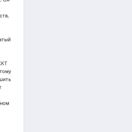
.
ств.
ватый
ЖКТ
этому
ушить
т
ином