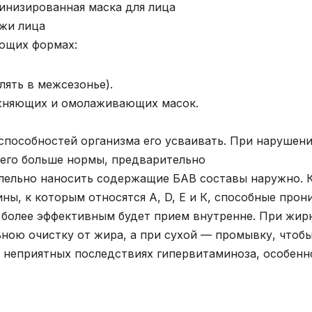
инизированная маска для лица
ожи лица
ющих формах:
лять в межсезонье).
жняющих и омолаживающих масок.
способностей организма его усваивать. При нарушен
 его больше нормы, предварительно
ллельно наносить содержащие БАВ составы наружно. 
ы, к которым относятся А, D, Е и К, способные прон
в более эффективным будет прием внутренне. При жир
ою очистку от жира, а при сухой — промывку, чтобы
о неприятных последствиях гипервитаминоза, особенн