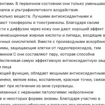
ентами. В первичном состоянии они только уменьша
алов и ультрафиолетового воздействия.
сколько веществ. Лучшими антиоксидантными и
ют токоферолы и токотриенолы. Благодаря своим
сти к диффузии через кожу они дают хороший эффект
ненасыщенные жирные кислоты и липиды, входящие 
очных окислителей. Вместе с производными аскорбин
зимы, защищающие клетки от гидропероксидов, тем
ином С они составляют пару, которая способна
обеспечивая самую эффективную антиоксидантную защ
и лица
ляющей функции, обладает мощными антиоксидантным
иняки, мелкие язвы, воспаления, красные точки, связ
ает при истечении из акне сукровицы.
связанных с нервными патологиями: нейрогенном
е и некоторых формах экземы. Благодаря участию в
овать кровоснабжению и питанию при приеме внутрь