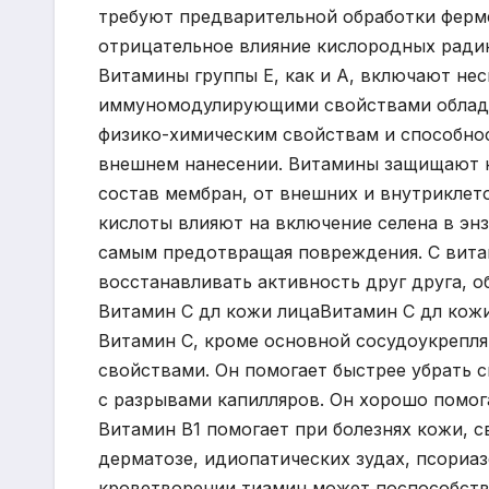
требуют предварительной обработки ферм
отрицательное влияние кислородных радик
Витамины группы Е, как и А, включают не
иммуномодулирующими свойствами облада
физико-химическим свойствам и способно
внешнем нанесении. Витамины защищают 
состав мембран, от внешних и внутриклет
кислоты влияют на включение селена в эн
самым предотвращая повреждения. С витам
восстанавливать активность друг друга, 
Витамин С дл кожи лицаВитамин С дл кож
Витамин С, кроме основной сосудоукреп
свойствами. Он помогает быстрее убрать с
с разрывами капилляров. Он хорошо помог
Витамин В1 помогает при болезнях кожи, 
дерматозе, идиопатических зудах, псориаз
кроветворении тиамин может поспособств