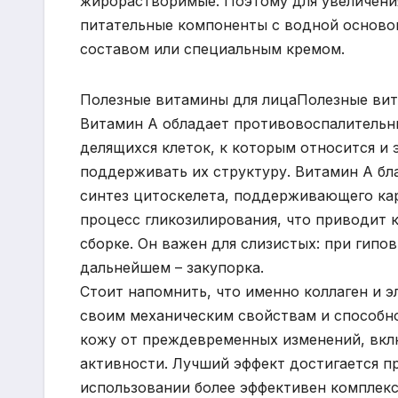
жирорастворимые. Поэтому для увеличени
питательные компоненты с водной основой
составом или специальным кремом.
Полезные витамины для лицаПолезные вит
Витамин А обладает противовоспалительн
делящихся клеток, к которым относится и 
поддерживать их структуру. Витамин А бл
синтез цитоскелета, поддерживающего кар
процесс гликозилирования, что приводит 
сборке. Он важен для слизистых: при гипо
дальнейшем – закупорка.
Стоит напомнить, что именно коллаген и 
своим механическим свойствам и способно
кожу от преждевременных изменений, вклю
активности. Лучший эффект достигается п
использовании более эффективен комплекс