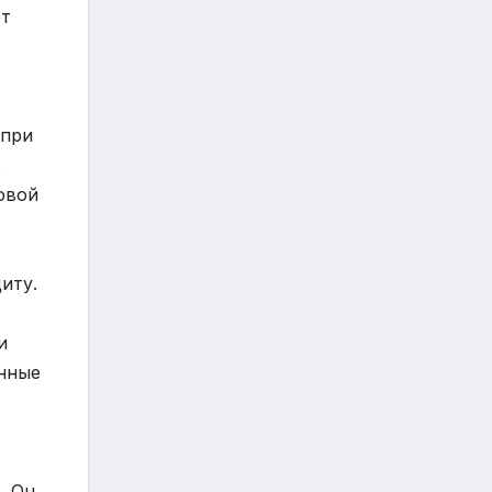
ют
 при
в
овой
иту.
и
анные
. Он